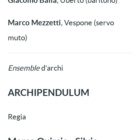
Giacomo Balla
, Uberto (baritono)
Marco Mezzetti
, Vespone (servo
muto)
Ensemble
d'archi
ARCHIPENDULUM
Regia