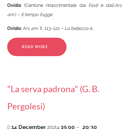
Ovidio
(Centone rinascimentale dai
Fasti
e dall'
Ars
am.
) –
Il tempo fugge
Ovidio
Ars am.
II, 113-122 –
La bellezza è
...
READ MORE...
"La serva padrona" (G. B.
Pergolesi)
14
December
2024
19:00
–
20:30