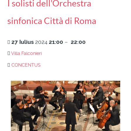
I solisti dell'Orchestra
sinfonica Città di Roma
27
Iulius
2024
21:00
–
22:00
Villa Falconieri
CONCENTUS