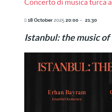
Concerto di musica turca a
18
October
2025
20:00
–
21:30
Istanbul: the music of 