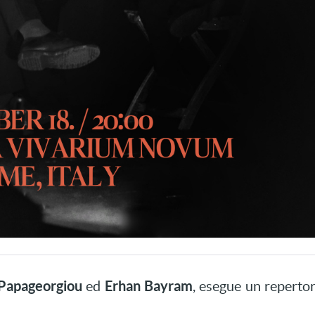
Papageorgiou
Erhan Bayram
ed
, esegue un repertor