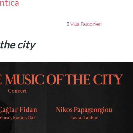
ntica
Villa Falconieri
the city