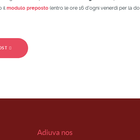
 il
modulo preposto
(entro le ore 16 d'ogni venerdì per la d
POST
Adiuva nos