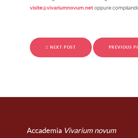
visite@vivariumnovum.net
oppure compilando
NEXT POST
PREVIOUS 
Accademia
Vivarium novum