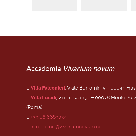
Accademia
Vivarium novum
Villa Falconieri
, Viale Borromini 5 − 00044 Fra
Villa Lucidi
, Via Frascati 31 − 00078 Monte Por
(Roma)
+39 06 6689034
accademia@vivariumnovum.net