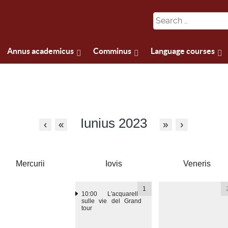
Annus academicus
Comminus
Language courses
Iunius 2023
‹
«
»
›
Mercurii
Iovis
Veneris
1
10:00
L'acquarello
sulle vie del Grand
tour