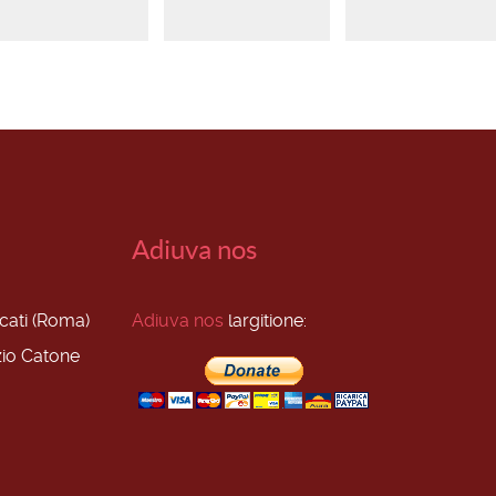
Adiuva nos
scati (Roma)
Adiuva nos
largitione:
zio Catone