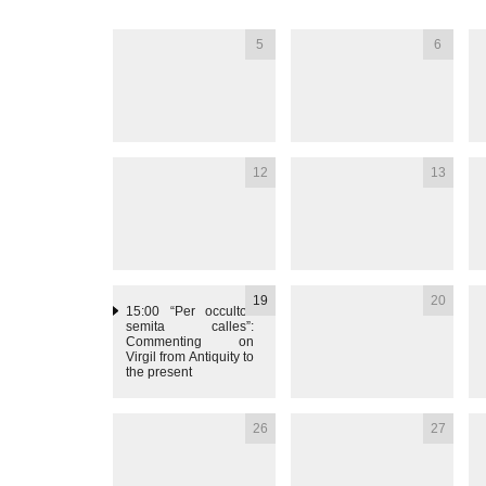
5
6
12
13
19
20
15:00
“Per occultos
semita calles”:
Commenting on
Virgil from Antiquity to
the present
26
27