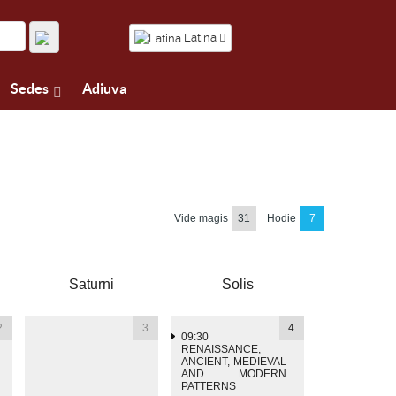
Latina
Sedes
Adiuva
Vide magis
31
Hodie
7
Saturni
Solis
2
3
4
09:30
RENAISSANCE,
ANCIENT, MEDIEVAL
AND MODERN
PATTERNS