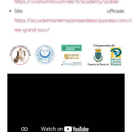
https://vivariumnovum.net/it/academy/poikile
Sito ufficiale:
https://accademiainternazionaledellacquarello.com/l
nel-grand-tour/