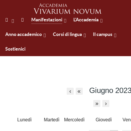
Manifestazioni
L'Accademia
Anno accademico
Corsi di lingua
Il campus
Sostienici
Giugno 202
‹
«
»
›
Lunedì
Martedì
Mercoledì
Giovedì
Ven