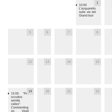
1
10:00
L'acquarello
sulle vie del
Grand tour
5
6
7
8
12
13
14
15
19
20
21
22
15:00
“Per
occultos
semita
calles”:
Commenting
on Virgil