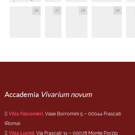
from
Antiquity to
26
27
28
29
the present
Accademia
Vivarium novum
Villa Falconieri
, Viale Borromini 5 − 00044 Frascati
(Roma)
Villa Lucidi
, Via Frascati 31 − 00078 Monte Porzio