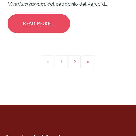
Vivarium novum
, col patrocinio del Parco d...
READ MORE...
«
1
2
»