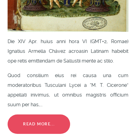
Die XIV Apr. huius anni hora VI (GMT+2, Romae)
Ignatius Armella Chávez acroasin Latinam habebit
ope retis emittendam de Sallustii mente ac stilo.
Quod consilium eius rei causa una cum
moderatoribus Tusculani Lycei a “M. T. Cicerone”
appellati inivimus, ut omnibus magistris officium
suum per has,...
READ MORE...