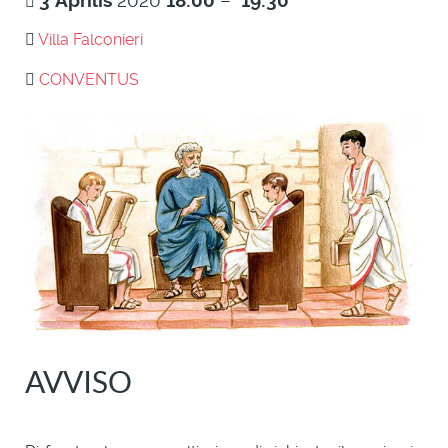
3
Aprilis
2020
18:00
–
19:30
Villa Falconieri
CONVENTUS
AVVISO