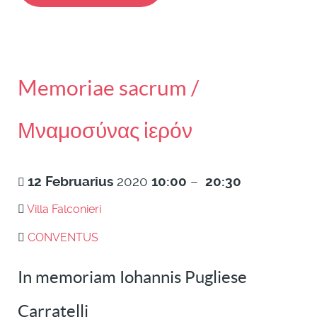
Memoriae sacrum /
Μναμοσύνας ἱερόν
12
Februarius
2020
10:00
–
20:30
Villa Falconieri
CONVENTUS
In memoriam Iohannis Pugliese
Carratelli