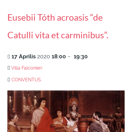
Eusebii Tóth acroasis “de
Catulli vita et carminibus”.
17
Aprilis
2020
18:00
–
19:30
Villa Falconieri
CONVENTUS