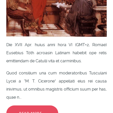
Die XVII Apr. huius anni hora VI (GMT+2, Romae)
Eusebius Tóth acroasin Latinam habebit ope retis
emittendam de Catulli vita et carminibus.
Quod consilium una cum moderatoribus Tusculani
Lycei a “M. T. Cicerone” appellati eius rei causa
inivimus, ut omnibus magistris officium suum per has,
quae n...