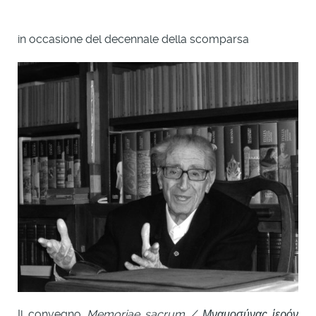
in occasione del decennale della scomparsa
Il convegno
Memoriae sacrum / Μναμοσύνας ἱερόν