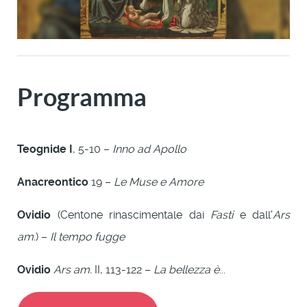
Programma
Teognide I
, 5-10 –
Inno ad Apollo
Anacreontico
19 –
Le Muse e Amore
Ovidio
(Centone rinascimentale dai
Fasti
e dall'
Ars
am.
) –
Il tempo fugge
Ovidio
Ars am.
II, 113-122 –
La bellezza è
...