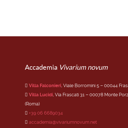
Accademia
Vivarium novum
Villa Falconieri
, Viale Borromini 5 − 00044 Fra
Villa Lucidi
, Via Frascati 31 − 00078 Monte Por
(Roma)
+39 06 6689034
accademia@vivariumnovum.net