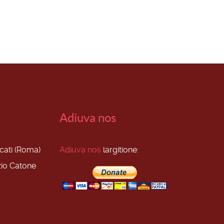
Adiuva nos
scati (Roma)
Adiuva nos
largitione:
zio Catone