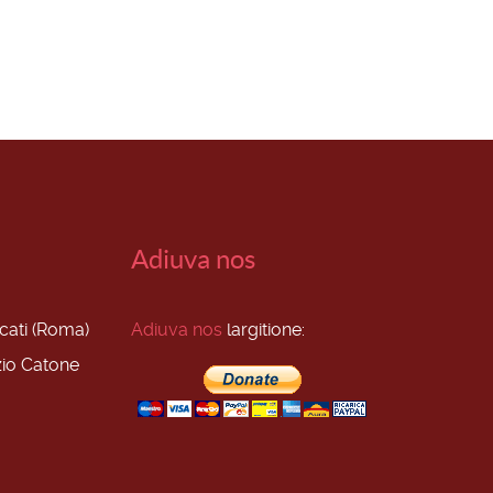
Adiuva nos
scati (Roma)
Adiuva nos
largitione:
zio Catone