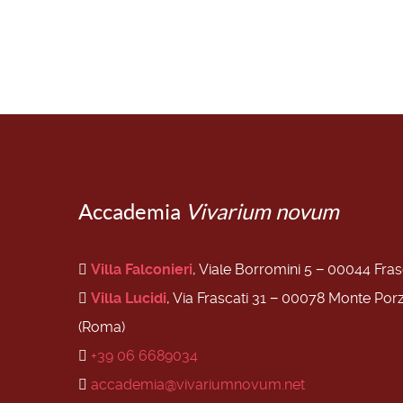
Accademia
Vivarium novum
Villa Falconieri
, Viale Borromini 5 − 00044 Fra
Villa Lucidi
, Via Frascati 31 − 00078 Monte Por
(Roma)
+39 06 6689034
accademia@vivariumnovum.net