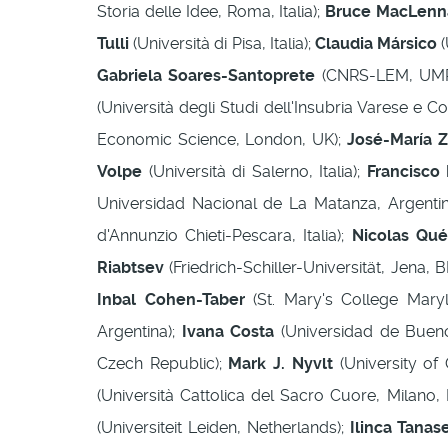
Storia delle Idee, Roma, Italia);
Bruce MacLenn
Tulli
(Università di Pisa, Italia);
Claudia Mársico
(
Gabriela Soares-Santoprete
(CNRS-LEM, UMR 
(Università degli Studi dell'Insubria Varese e Co
Economic Science, London, UK);
José-María 
Volpe
(Università di Salerno, Italia);
Francisco 
Universidad Nacional de La Matanza, Argenti
d'Annunzio Chieti-Pescara, Italia);
Nicolas Quér
Riabtsev
(Friedrich-Schiller-Universität, Jena, 
Inbal Cohen-Taber
(St. Mary's College Mary
Argentina);
Ivana Costa
(Universidad de Bueno
Czech Republic);
Mark J. Nyvlt
(University of
(Università Cattolica del Sacro Cuore, Milano, I
(Universiteit Leiden, Netherlands);
Ilinca Tana