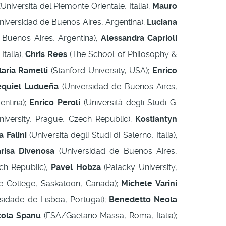
Università del Piemonte Orientale, Italia);
Mauro
niversidad de Buenos Aires, Argentina);
Luciana
 Buenos Aires, Argentina);
Alessandra Caprioli
talia);
Chris Rees
(The School of Philosophy &
laria Ramelli
(Stanford University, USA);
Enrico
equiel Ludueña
(Universidad de Buenos Aires,
entina);
Enrico Peroli
(Università degli Studi G.
iversity, Prague, Czech Republic);
Kostiantyn
 Falini
(Università degli Studi di Salerno, Italia);
risa Divenosa
(Universidad de Buenos Aires,
ch Republic);
Pavel Hobza
(Palacky University,
 College, Saskatoon, Canada);
Michele Varini
rsidade de Lisboa, Portugal);
Benedetto Neola
cola Spanu
(FSA/Gaetano Massa, Roma, Italia);