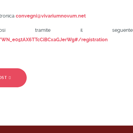
ttronica
convegni@vivariumnovum.net
endosi tramite il segue
r/WN_e05tAX6TTcCiBCxaGJerWg#/registration
POST