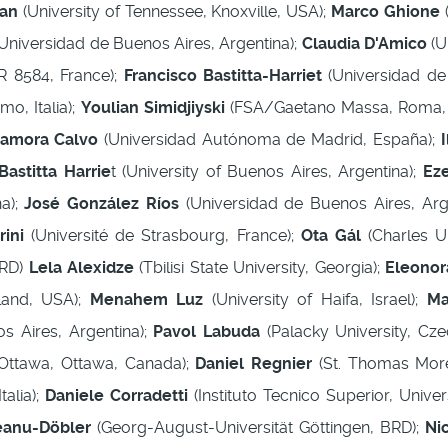
an
(University of Tennessee, Knoxville, USA);
Marco Ghione
(
Universidad de Buenos Aires, Argentina);
Claudia D'Amico
(U
8584, France);
Francisco Bastitta-Harriet
(Universidad de
mo, Italia);
Youlian Simidjiyski
(FSA/Gaetano Massa, Roma, I
Zamora Calvo
(Universidad Autónoma de Madrid, España);
I
Bastitta Harrie
t (University of Buenos Aires, Argentina);
Ez
na);
José González Ríos
(Universidad de Buenos Aires, Arg
ini
(Université de Strasbourg, France);
Ota Gál
(Charles Un
BRD)
Lela Alexidze
(Tbilisi State University, Georgia);
Eleonora
land, USA);
Menahem Luz
(University of Haifa, Israel);
Ma
s Aires, Argentina);
Pavol Labuda
(Palacky University, Cze
 Ottawa, Ottawa, Canada);
Daniel Regnier
(St. Thomas More
talia);
Daniele Corradetti
(Instituto Tecnico Superior, Unive
seanu-Döbler
(Georg-August-Universität Göttingen, BRD);
Ni