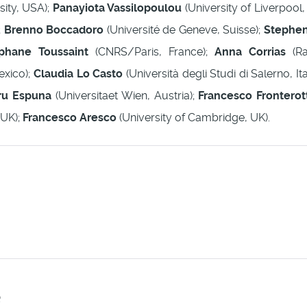
sity, USA);
Panayiota Vassilopoulou
(University of Liverpool,
;
Brenno Boccadoro
(Université de Geneve, Suisse);
Stephen
phane Toussaint
(CNRS/Paris, France);
Anna Corrias
(Ra
exico);
Claudia Lo Casto
(Università degli Studi di Salerno, Ita
ru Espuna
(Universitaet Wien, Austria);
Francesco Fronterot
 UK);
Francesco Aresco
(University of Cambridge, UK).
e