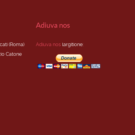
Adiuva nos
scati (Roma)
Adiuva nos
largitione:
zio Catone