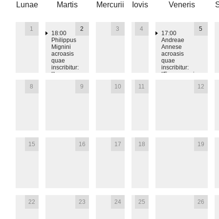
Lunae
Martis
Mercurii
Iovis
Veneris
S
1
2
3
4
5
18:00
17:00
Philippus
Andreae
Mignini
Annese
acroasis
acroasis
quae
quae
inscribitur:
inscribitur:
“La
“Erasmo in
questione
equilibrio.
8
9
10
11
12
della
Dottrine
sostanza
fondamentali,
in
adiaphora e
Cusano”
libero
arbitrio”
15
16
17
18
19
22
23
24
25
26