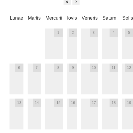
»
›
Lunae
Martis
Mercurii
Iovis
Veneris
Saturni
Solis
1
2
3
4
5
6
7
8
9
10
11
12
13
14
15
16
17
18
19