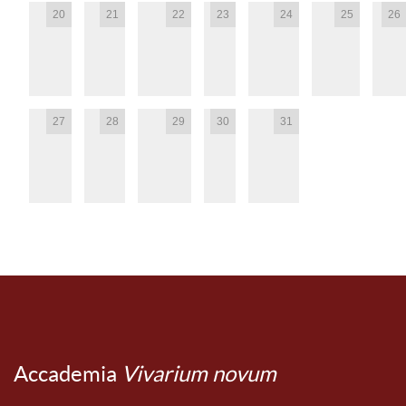
20
21
22
23
24
25
26
27
28
29
30
31
Accademia
Vivarium novum