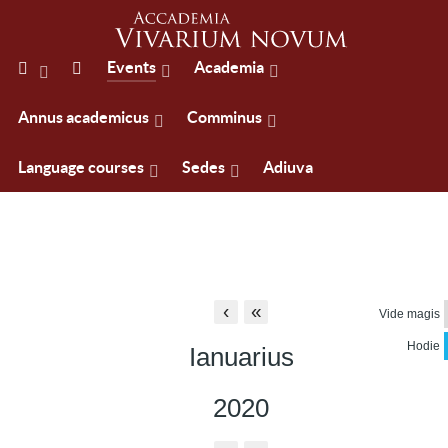
Events
Academia
Annus academicus
Comminus
Language courses
Sedes
Adiuva
‹
«
Vide magis
Hodie
Ianuarius
2020