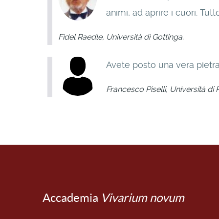
animi, ad aprire i cuori. Tut
Fidel Raedle, Università di Gottinga.
Avete posto una vera pietra m
Francesco Piselli, Università di
Accademia
Vivarium novum