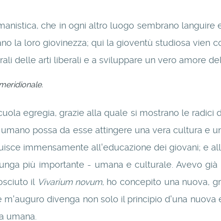
umanistica, che in ogni altro luogo sembrano languire e
vano la loro giovinezza; qui la gioventù studiosa vien 
ali delle arti liberali e a sviluppare un vero amore de
meridionale.
ola egregia, grazie alla quale si mostrano le radici 
re umano possa da esse attingere una vera cultura e 
uisce immensamente all'educazione dei giovani; e alla
lunga più importante - umana e culturale. Avevo già
sciuto il
Vivarium novum
, ho concepito una nuova, gran
m'auguro divenga non solo il principio d'una nuova er
ra umana.