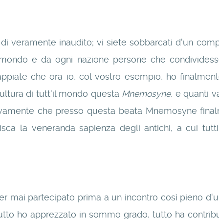
di veramente inaudito; vi siete sobbarcati d'un com
mondo e da ogni nazione persone che condividessero
Sappiate che ora io, col vostro esempio, ho finalm
cultura di tutt'il mondo questa
Mnemosyne
, e quanti v
 vivamente che presso questa beata Mnemosyne final
sca la veneranda sapienza degli antichi, a cui tut
 mai partecipato prima a un incontro così pieno d'uman
o ho apprezzato in sommo grado, tutto ha contribuit