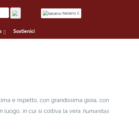
Italiano
s
Sostienici
ima e rispetto, con grandissima gioia, con
 luogo, in cui si coltiva la vera
humanitas