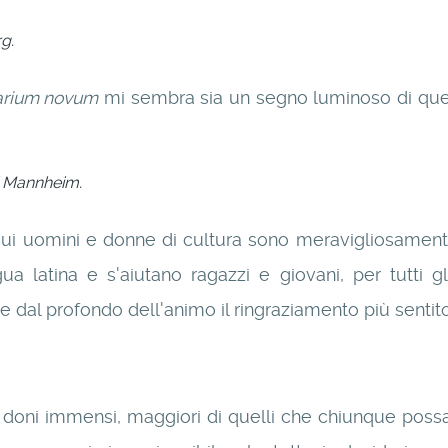
g.
arium novum
mi sembra sia un segno luminoso di quel
i Mannheim.
 cui uomini e donne di cultura sono meravigliosamen
ngua latina e s'aiutano ragazzi e giovani, per tutti 
re dal profondo dell'animo il ringraziamento più sentito
ti doni immensi, maggiori di quelli che chiunque po