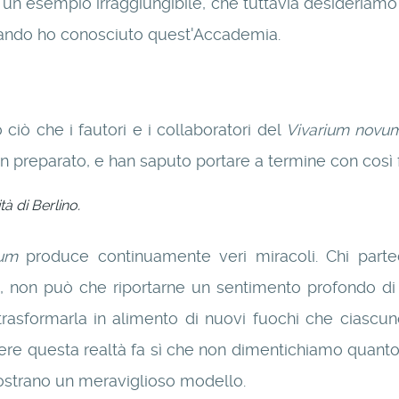
un esempio irraggiungibile, che tuttavia desideriamo 
quando ho conosciuto quest'Accademia.
ciò che i fautori e i collaboratori del
Vivarium novu
n preparato, e han saputo portare a termine con così f
à di Berlino.
vum
produce continuamente veri miracoli. Chi partec
 non può che riportarne un sentimento profondo di gr
trasformarla in alimento di nuovi fuochi che ciascu
cere questa realtà fa sì che non dimentichiamo quanto
ostrano un meraviglioso modello.