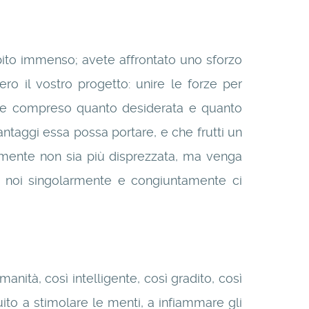
pito immenso; avete affrontato uno sforzo
 il vostro progetto: unire le forze per
ente compreso quanto desiderata e quanto
antaggi essa possa portare, e che frutti un
mente non sia più disprezzata, ma venga
ti noi singolarmente e congiuntamente ci
ità, così intelligente, così gradito, così
o a stimolare le menti, a infiammare gli