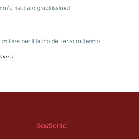
to m'è risultato graditissimo!
iliare per il latino del terzo millennio.
 Parma.
Sostienici