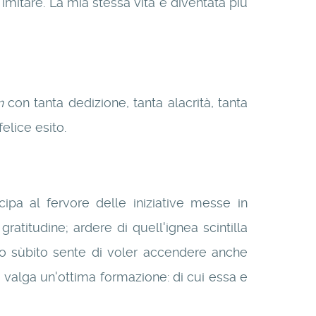
imitare. La mia stessa vita è diventata più
m
con tanta dedizione, tanta alacrità, tanta
elice esito.
ipa al fervore delle iniziative messe in
atitudine; ardere di quell'ignea scintilla
no sùbito sente di voler accendere anche
 valga un'ottima formazione: di cui essa e