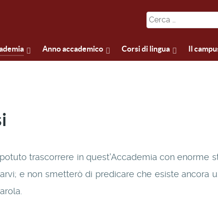
cademia
Anno accademico
Corsi di lingua
Il campu
i
ho potuto trascorrere in quest'Accademia con enorme st
arvi; e non smetterò di predicare che esiste ancora un
arola.