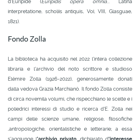
d'Euripide (
Euripidis opera omnia
... Latina
interpretatione, scholiis antiquis, Vol. VIII, Glasguae,
1821).
Fondo Zolla
La biblioteca ha acquisito nel 2022 l'intera collezione
libraria e l'archivio del noto scrittore e studioso
Elémire Zolla (1926-2022), generosamente donati
dalla vedova Grazia Marchianò. Il fondo Zolla consiste
di circa novemila volumi, che rispecchiano le scelte e i
poliedrici interessi di studio e ricerca d'E. Zolla nei
campi delle scienze umane, religiose, filosofiche
,antropologiche, orientalistiche e letterarie; a essa
s'aggiunge l
’archivio privato
, dichiarato d
'interesse