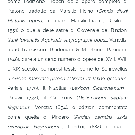
come l'edizione Froben delle opere complete di
Platone tradotte da Marsilio Ficino (
Omnia divini
Platonis opera
, tralatione Marsilii Ficini..., Basileae,
1551) o quella delle satire di Giovenale del Bindoni
(
Iunii Iuvenalis Aquinatis satyrographi opus
... Venetiis,
apud Franciscum Bindonum & Mapheum Pasinum,
1548), oltre a un certo numero di opere del XVII, XVIII
e XIX secolo, compresi lessici come lo Schrevelius
(
Lexicon manuale græco-latinum et latino-græcum
,
Parisiis 1779), il Nizolius (
Lexicon Ciceronianum...
,
Patavii 1734), il Calepinus (
Dictionarium septem
linguarum
, Venetiis 1654), e edizioni commentate
come quella di Pindaro (
Pindari carmina iuxta
exemplar Heynianum
..., Londini, 1884) o quella