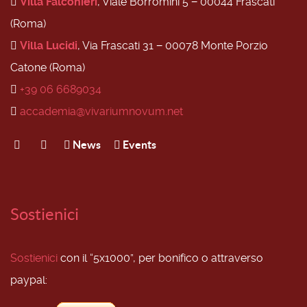
Villa Falconieri
, Viale Borromini 5 − 00044 Frascati
(Roma)
Villa Lucidi
, Via Frascati 31 − 00078 Monte Porzio
Catone (Roma)
+39 06 6689034
accademia@vivariumnovum.net
News
Events
Sostienici
Sostienici
con il “5x1000”, per bonifico o attraverso
paypal: