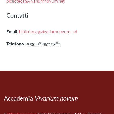
biblioteca@vivariumnovum.net
.
Contatti
Email
:
biblioteca@vivariumnovum.net
.
Telefono
: 0039 06 95210364
Accademia
Vivarium novum