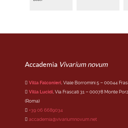
Accademia
Vivarium novum
Villa Falconieri
, Viale Borromini 5 − 00044 Fra
Villa Lucidi
, Via Frascati 31 − 00078 Monte Por
(Roma)
+39 06 6689034
accademia@vivariumnovum.net