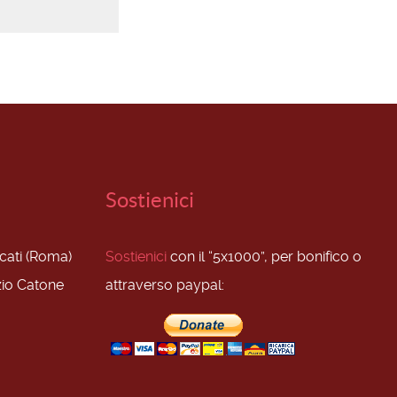
Sostienici
scati (Roma)
Sostienici
con il “5x1000”, per bonifico o
zio Catone
attraverso paypal: