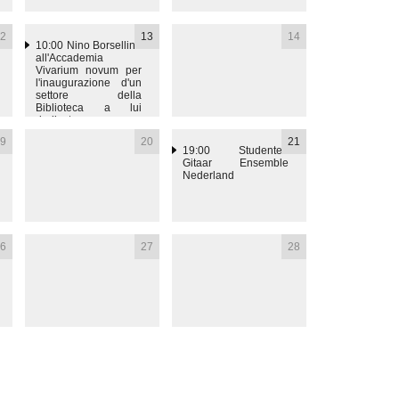
2
13
14
10:00
Nino Borsellino
all'Accademia
Vivarium novum per
l'inaugurazione d'un
settore della
Biblioteca a lui
dedicato
9
20
21
19:00
Studenten
Gitaar Ensemble
Nederland
6
27
28