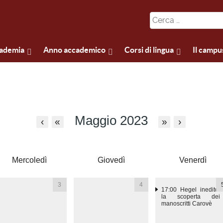
cademia
Anno accademico
Corsi di lingua
Il campu
Maggio 2023
‹
«
»
›
Mercoledì
Giovedì
Venerdì
3
4
17:00
Hegel inedito:
la scoperta dei
manoscritti Carovè