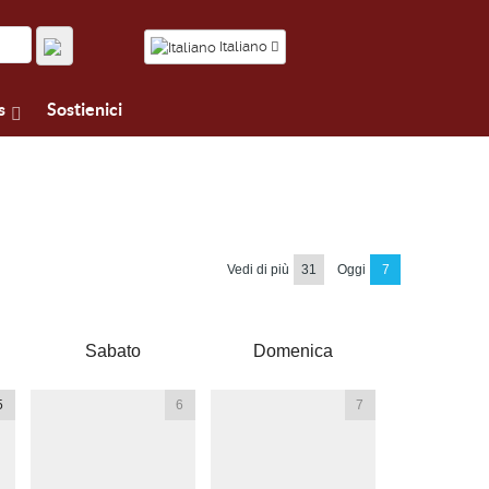
Italiano
s
Sostienici
Vedi di più
31
Oggi
7
Sabato
Domenica
5
6
7