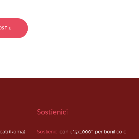
POST
Sostienici
scati (Roma)
Sostienici
con il “5x1000”, per bonifico o