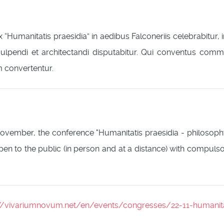
x “Humanitatis praesidia” in aedibus Falconeriis celebrabitur,
sculpendi et architectandi disputabitur. Qui conventus com
 convertentur.
vember, the conference "Humanitatis praesidia - philosophy
 open to the public (in person and at a distance) with compuls
ps://vivariumnovum.net/en/events/congresses/22-11-humanita