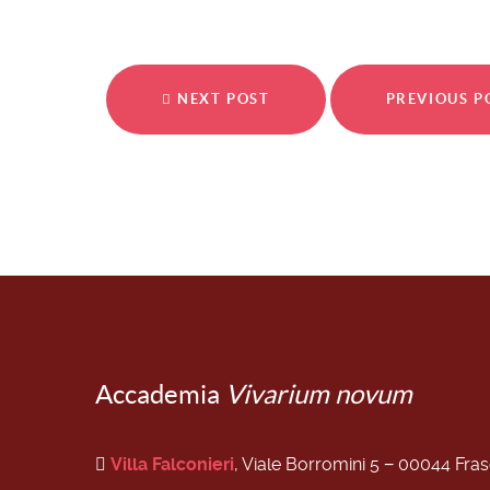
NEXT POST
PREVIOUS 
Accademia
Vivarium novum
Villa Falconieri
, Viale Borromini 5 − 00044 Fra