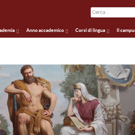
cademia
Anno accademico
Corsi di lingua
Il campu