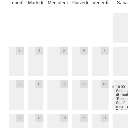
Lunedì
Martedì
Mercoledì
Giovedì
Venerdì
Saba
3
4
5
6
7
10
11
12
13
14
10:00
Giornat
di stud
“Ranie
Gnoli”
cura d
Raffael
Torella
17
18
19
20
21