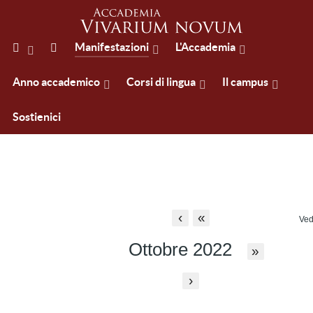
Manifestazioni
L'Accademia
Anno accademico
Corsi di lingua
Il campus
Sostienici
‹
«
Ved
Ottobre 2022
»
›