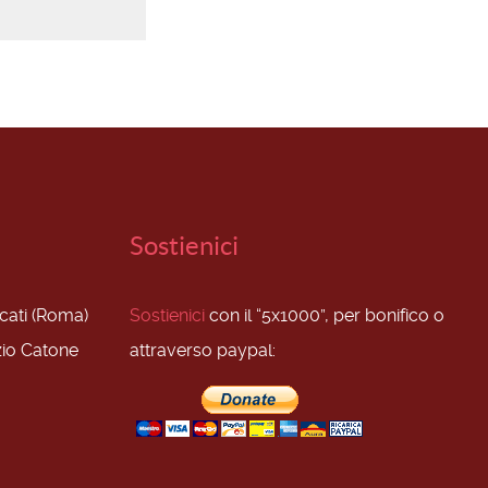
Sostienici
scati (Roma)
Sostienici
con il “5x1000”, per bonifico o
zio Catone
attraverso paypal: