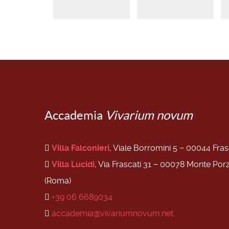
Accademia
Vivarium novum
Villa Falconieri
, Viale Borromini 5 − 00044 Fra
Villa Lucidi
, Via Frascati 31 − 00078 Monte Por
(Roma)
+39 06 6689034
accademia@vivariumnovum.net