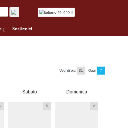
Italiano
s
Sostienici
Vedi di più
31
Oggi
7
Sabato
Domenica
4
5
6