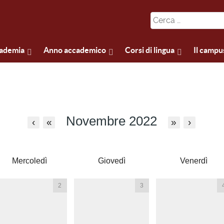
cademia
Anno accademico
Corsi di lingua
Il campu
Novembre 2022
‹
«
»
›
Mercoledì
Giovedì
Venerdì
2
3