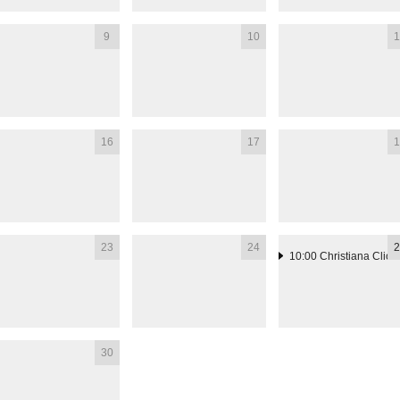
9
10
1
16
17
1
23
24
2
10:00
Christiana Clio
30