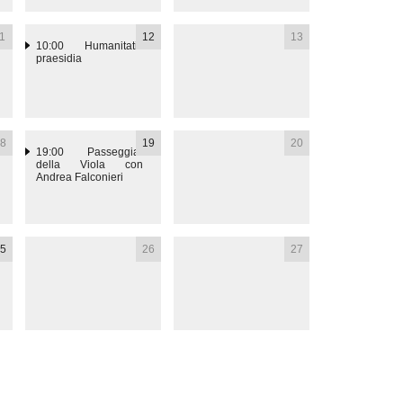
1
12
13
10:00
Humanitatis
praesidia
8
19
20
19:00
Passeggiar
della Viola con
Andrea Falconieri
5
26
27