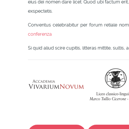
eius dei nomen dare licet. Quod ubi factum eri
exspectetis.
Conventus celebrabitur per forum retiale no
conferenza
Si quid aliud scire cupitis, litteras mittite, sult