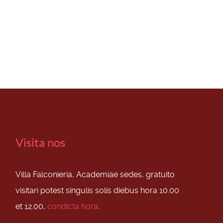
Visita nos
Villa Falconieria, Academiae sedes, gratuito
visitari potest singulis solis diebus hora 10.00
et 12.00,
condicta hora
.