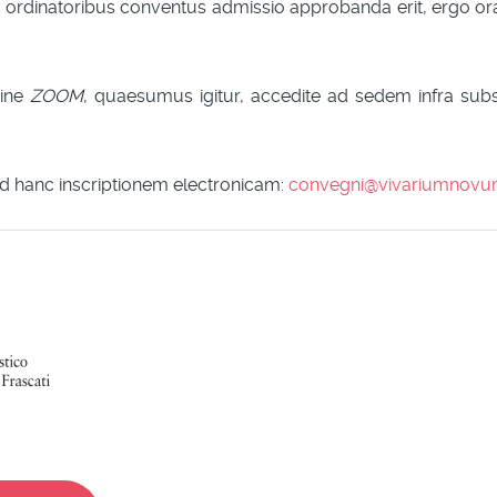
t, ordinatoribus conventus admissio approbanda erit, ergo 
mine
ZOOM
, quaesumus igitur, accedite ad sedem infra sub
is, ad hanc inscriptionem electronicam:
convegni@vivariumnovu