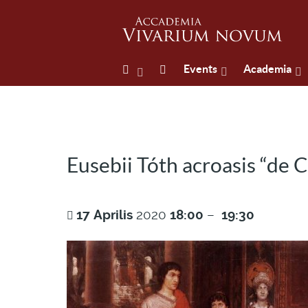
Events
Academia
Eusebii Tóth acroasis “de Ca
17
Aprilis
2020
18:00
–
19:30