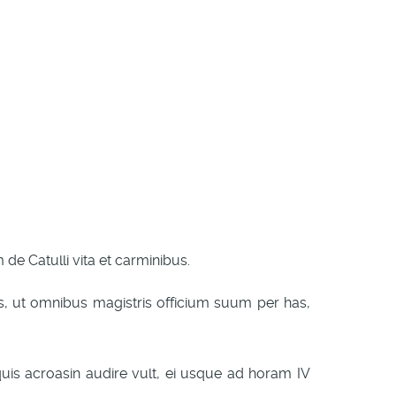
de Catulli vita et carminibus.
s, ut omnibus magistris officium suum per has,
quis acroasin audire vult, ei usque ad horam IV