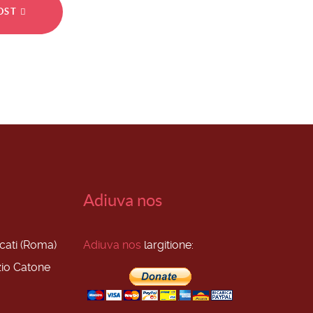
POST
Adiuva nos
scati (Roma)
Adiuva nos
largitione:
zio Catone