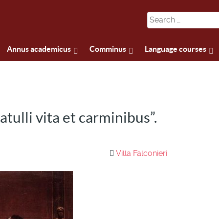
Annus academicus
Comminus
Language courses
tulli vita et carminibus”.
Villa Falconieri