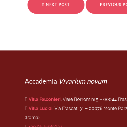
NEXT POST
PREVIOUS 
Accademia
Vivarium novum
Villa Falconieri
, Viale Borromini 5 − 00044 Fra
Villa Lucidi
, Via Frascati 31 − 00078 Monte Por
(Roma)
+39 06 6689034