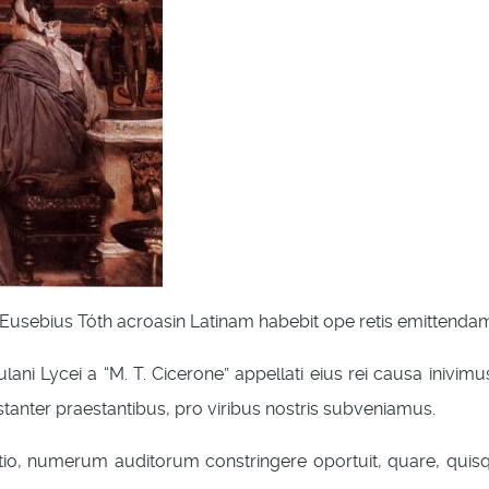
 Eusebius Tóth acroasin Latinam habebit ope retis emittendam 
i Lycei a “M. T. Cicerone” appellati eius rei causa inivimu
tanter praestantibus, pro viribus nostris subveniamus.
atio, numerum auditorum constringere oportuit, quare, quis