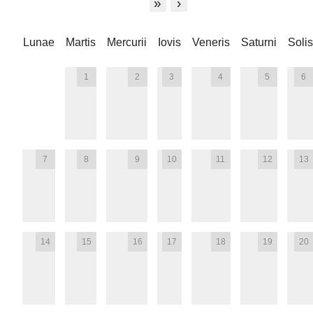
»
›
Lunae
Martis
Mercurii
Iovis
Veneris
Saturni
Solis
1
2
3
4
5
6
7
8
9
10
11
12
13
14
15
16
17
18
19
20