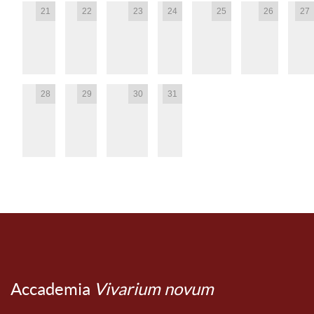
21
22
23
24
25
26
27
28
29
30
31
Accademia
Vivarium novum