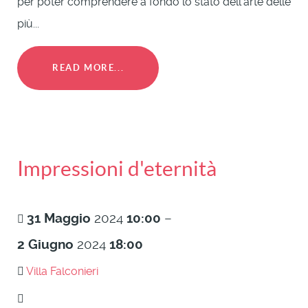
per poter comprendere a fondo lo stato dell’arte delle
più...
READ MORE...
Impressioni d'eternità
31
Maggio
2024
10:00
–
2
Giugno
2024
18:00
Villa Falconieri