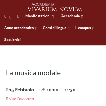
Manifestazioni
L'Accademia
Anno accademico
Corsi di lingua
Il campus
Sostienici
La musica modale
15
Febbraio
2026
10:00
–
11:30
Villa Falconieri