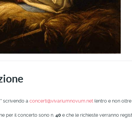
zione
a* scrivendo a
concerti@vivariumnovum.net
(entro e non oltre
ione per il concerto sono n.
40
e che le richieste verranno registr