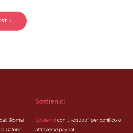
POST
Sostienici
scati (Roma)
Sostienici
con il “5x1000”, per bonifico o
zio Catone
attraverso paypal: