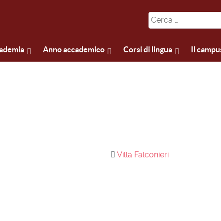
cademia
Anno accademico
Corsi di lingua
Il campu
Villa Falconieri