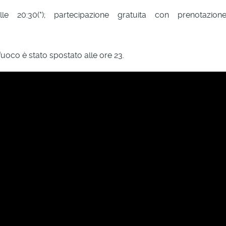
le 20:30(*); partecipazione gratuita con prenotazion
ifuoco è stato spostato alle ore 23.