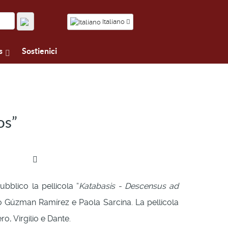
Italiano
s
Sostienici
os”
ubblico la pellicola “
Katabasis - Descensus ad
do Gúzman Ramírez e Paola Sarcina. La pellicola
ro, Virgilio e Dante.