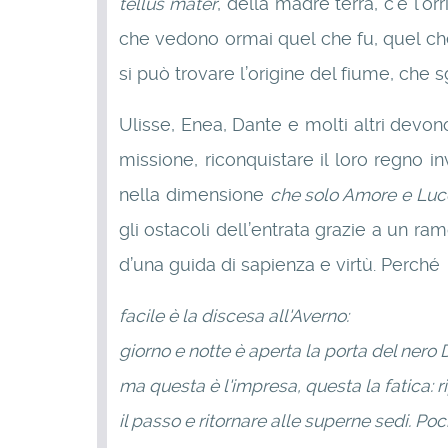
tellus mater
, della madre terra, c’è l’o
che vedono ormai quel che fu, quel che 
si può trovare l’origine del fiume, che 
Ulisse, Enea, Dante e molti altri devo
missione, riconquistare il loro regno 
nella dimensione
che solo Amore e Luc
gli ostacoli dell’entrata grazie a un r
d’una guida di sapienza e virtù. Perché
facile è la discesa all'Averno:
giorno e notte è aperta la porta del nero D
ma questa è l'impresa, questa la fatica: r
il passo e ritornare alle superne sedi. Poc