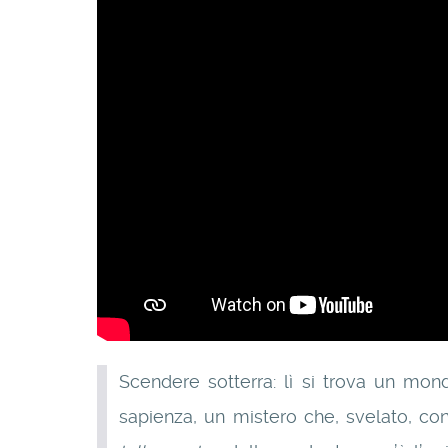
Scendere sotterra: lì si trova un mon
sapienza, un mistero che, svelato, con