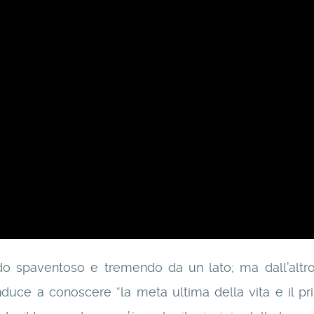
do spaventoso e tremendo da un lato; ma dall’altro
duce a conoscere “la meta ultima della vita e il pri