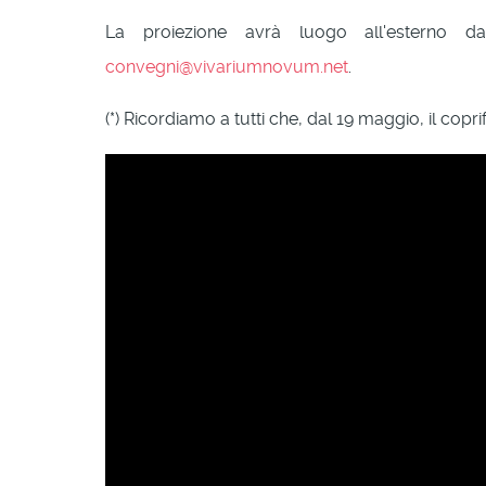
La proiezione avrà luogo all'esterno dal
convegni@vivariumnovum.net
.
(*) Ricordiamo a tutti che, dal 19 maggio, il copr