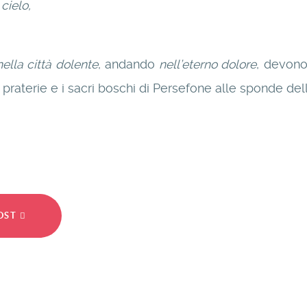
cielo,
nella città dolente
, andando
nell’eterno dolore
, devono
e praterie e i sacri boschi di Persefone alle sponde del
POST