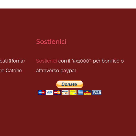
Sostienici
scati (Roma)
Sostienici
con il “5x1000”, per bonifico o
zio Catone
attraverso paypal: