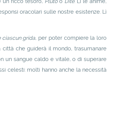
 e un ricco tesoro,
Pluto
o
Dite
. Lì le anime,
ponsi oracolari sulle nostre esistenze. Lì
 ciascun grida
, per poter compiere la loro
na città che guiderà il mondo, trasumanare
on un sangue caldo e vitale, o di superare
ssi celesti: molti hanno anche la necessità