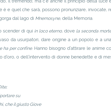
rrido, il tremendo; ma c’è anche il principio della luce
è e quel che sarà, possono pronunziare, invocate, res
sgorga dal lago di
Mnemosyne
, della Memoria.
no scender di qui
in loco eterno
, dove
la seconda morte
invaso da usurpatori, dare origine a un popolo e a u
e ha per confine
. Hanno bisogno d’attirare le anime c
amo d’oro, o dell’intervento di donne benedette e di me
ite;
iportare su
hi, che il giusto Giove