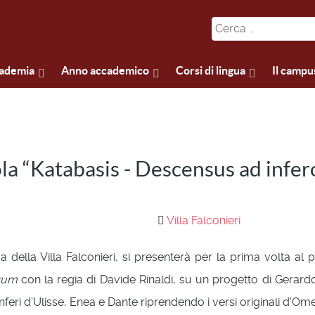
cademia
Anno accademico
Corsi di lingua
Il campu
ola “Katabasis - Descensus ad infer
Villa Falconieri
della Villa Falconieri, si presenterà per la prima volta al p
vum
con la regia di Davide Rinaldi, su un progetto di Gerar
nferi d'Ulisse, Enea e Dante riprendendo i versi originali d'Ome