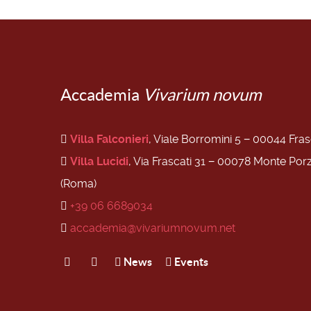
Accademia
Vivarium novum
Villa Falconieri
, Viale Borromini 5 − 00044 Fra
Villa Lucidi
, Via Frascati 31 − 00078 Monte Por
(Roma)
+39 06 6689034
accademia@vivariumnovum.net
News
Events