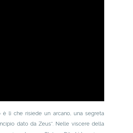
 è lì che risiede un arcano, una segreta
ncipio dato da Zeus”. Nelle viscere della