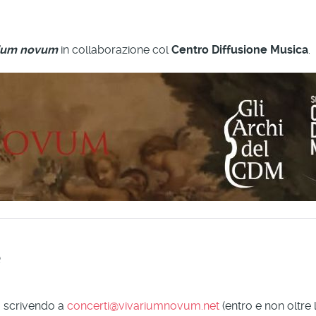
rium novum
in collaborazione col
Centro Diffusione Musica
.
e
a scrivendo a
concerti@vivariumnovum.net
(entro e non oltre 