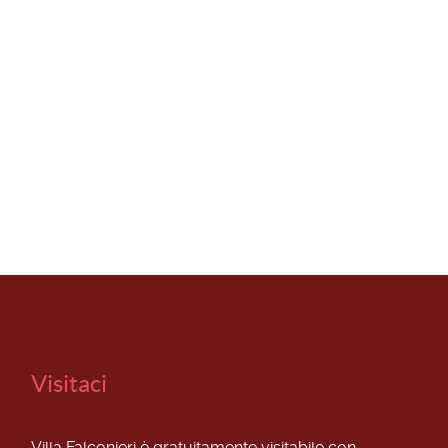
Visitaci
Villa Falconieri è gratuitamente visitabile con