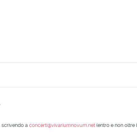
e
a scrivendo a
concerti@vivariumnovum.net
(entro e non oltre 