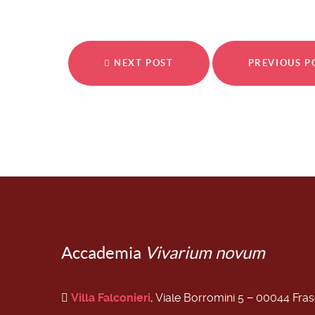
NEXT POST
PREVIOUS 
Accademia
Vivarium novum
Villa Falconieri
, Viale Borromini 5 − 00044 Fra