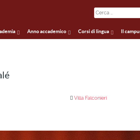
cademia
Anno accademico
Corsi di lingua
Il campu
alé
Villa Falconieri