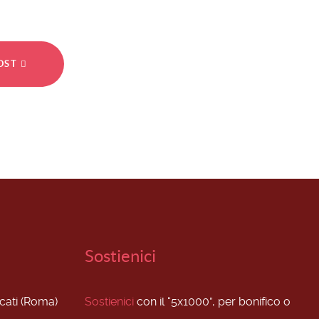
POST
Sostienici
scati (Roma)
Sostienici
con il “5x1000”, per bonifico o