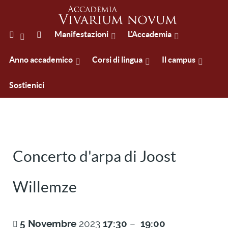
Manifestazioni
L'Accademia
Anno accademico
Corsi di lingua
Il campus
Sostienici
Concerto d'arpa di Joost
Willemze
5
Novembre
2023
17:30
–
19:00