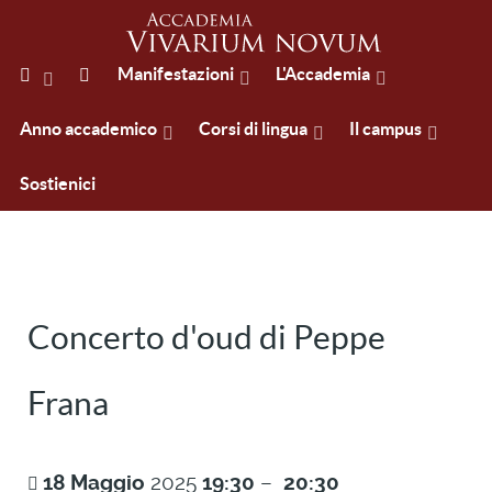
Manifestazioni
L'Accademia
Anno accademico
Corsi di lingua
Il campus
Sostienici
Concerto d'oud di Peppe
Frana
18
Maggio
2025
19:30
–
20:30