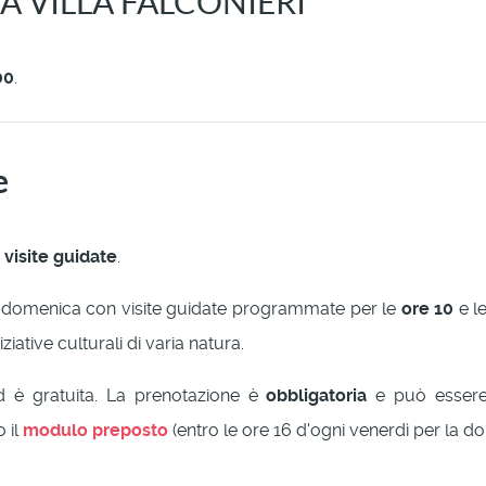
 VILLA FALCONIERI
00
.
e
e
visite guidate
.
i domenica con visite guidate programmate per le
ore 10
e l
ziative culturali di varia natura.
 ed è gratuita. La prenotazione è
obbligatoria
e può essere e
 il
modulo preposto
(entro le ore 16 d'ogni venerdì per la d