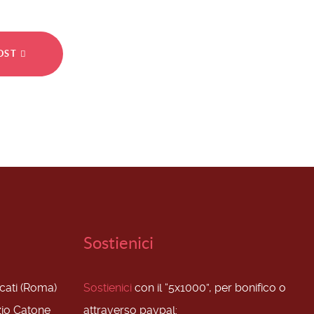
POST
Sostienici
scati (Roma)
Sostienici
con il “5x1000”, per bonifico o
zio Catone
attraverso paypal: