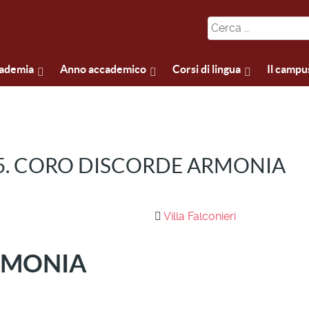
cademia
Anno accademico
Corsi di lingua
Il campu
 5. CORO DISCORDE ARMONIA
Villa Falconieri
RMONIA