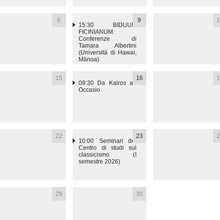
8
9
1
15:30
BIDUUM
FICINIANUM.
Conferenze di
Tamara Albertini
(Università di Hawai,
Mānoa)
15
16
1
09:30
Da Kairos ad
Occasio
22
23
2
10:00
Seminari del
Centro di studi sul
classicismo (I
semestre 2026)
29
30