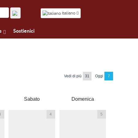
Italiano
s
Sostienici
Vedi di più
31
Oggi
7
Sabato
Domenica
3
4
5