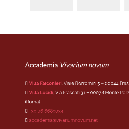
Accademia
Vivarium novum
Villa Falconieri
, Viale Borromini 5 − 00044 Fra
Villa Lucidi
, Via Frascati 31 − 00078 Monte Por
(Roma)
+39 06 6689034
accademia@vivariumnovum.net