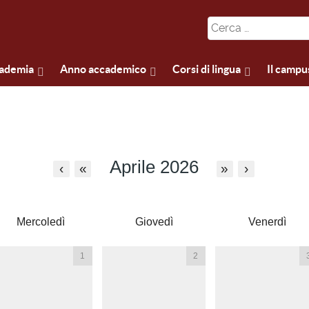
cademia
Anno accademico
Corsi di lingua
Il campu
Aprile 2026
‹
«
»
›
Mercoledì
Giovedì
Venerdì
1
2