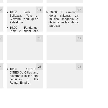
0
11
12
18:30
Fede e
10:00
Il cammino
Bellezza: l'Arte di
della chitarra. La
Giovanni Pierluigi da
musica spagnola e
Palestrina
italiana per la chitarra
barocca
19:00
Fandango.
Rime e suoni alla
spagnola
7
18
19
4
25
26
10:30
ANCIENT
CITIES X. Cities and
governors in the first
centuries of the
Roman Empire.