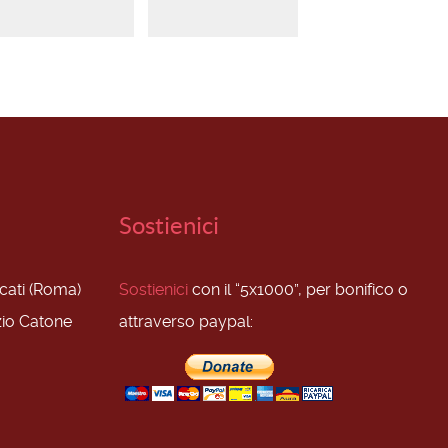
Sostienici
scati (Roma)
Sostienici
con il “5x1000”, per bonifico o
zio Catone
attraverso paypal: