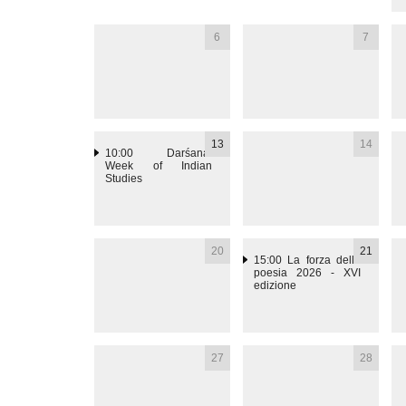
6
7
13
14
10:00
Darśana:
Week of Indian
Studies
20
21
15:00
La forza della
poesia 2026 - XVI
edizione
27
28