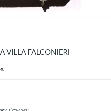
 VILLA FALCONIERI
00
.
inov
, 1873-1943);