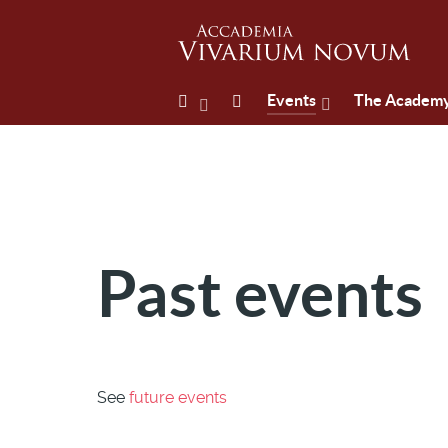
Events
The Academ
Past events
See
future events