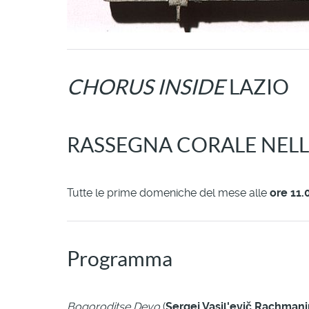
CHORUS INSIDE
LAZIO
RASSEGNA CORALE NELLA
Tutte le prime domeniche del mese alle
ore 11.
Programma
Bogoroditse Devo
(
Sergej Vasil'evič Rachman