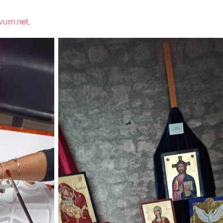
ovum.net
.