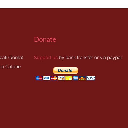
Donate
scati (Roma)
Support us
by bank transfer or via paypal:
zio Catone