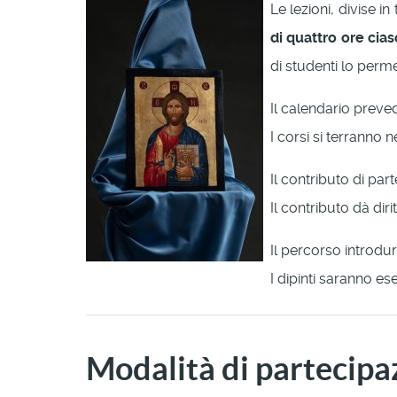
Le lezioni, divise i
di quattro ore cia
di studenti lo perme
Il calendario prevede 
I corsi si terranno n
Il contributo di par
Il contributo dà diri
Il percorso introdurr
I dipinti saranno es
Modalità di partecipa