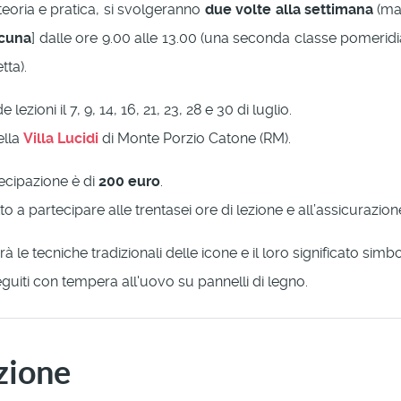
n teoria e pratica, si svolgeranno
due volte alla settimana
(mar
scuna
] dalle ore 9.00 alle 13.00 (una seconda classe pomerid
tta).
lezioni il 7, 9, 14, 16, 21, 23, 28 e 30 di luglio.
ella
Villa Lucidi
di Monte Porzio Catone (RM).
tecipazione è di
200 euro
.
tto a partecipare alle trentasei ore di lezione e all’assicurazion
à le tecniche tradizionali delle icone e il loro significato simbo
eguiti con tempera all'uovo su pannelli di legno.
zione