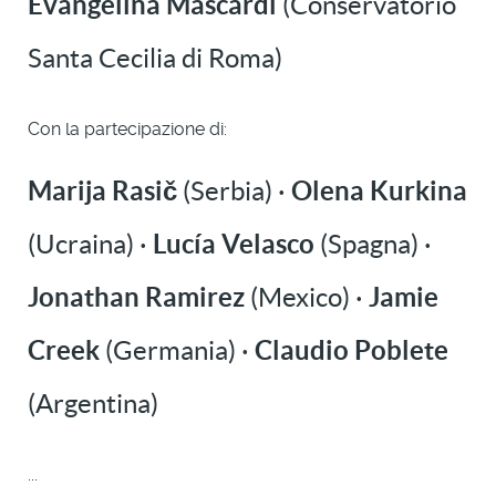
Evangelina Mascardi
(Conservatorio
Santa Cecilia di Roma)
Con la partecipazione di:
Marija Rasič
(Serbia) ·
Olena Kurkina
(Ucraina) ·
Lucía Velasco
(Spagna) ·
Jonathan Ramirez
(Mexico) ·
Jamie
Creek
(Germania) ·
Claudio Poblete
(Argentina)
...