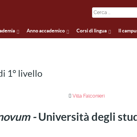
cademia
Anno accademico
Corsi di lingua
Il campu
 1° livello
Villa Falconieri
novum -
Università degli stud