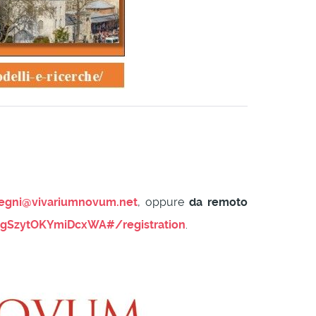
egni@vivariumnovum.net
, oppure
da remoto
dgSzytOKYmiDcxWA#/registration
.