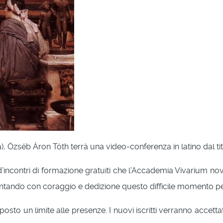
, Özséb Áron Tóth terrà una video-conferenza in latino dal titol
ie d’incontri di formazione gratuiti che l’Accademia Vivarium n
frontando con coraggio e dedizione questo difficile momento pe
to un limite alle presenze. I nuovi iscritti verranno accettati