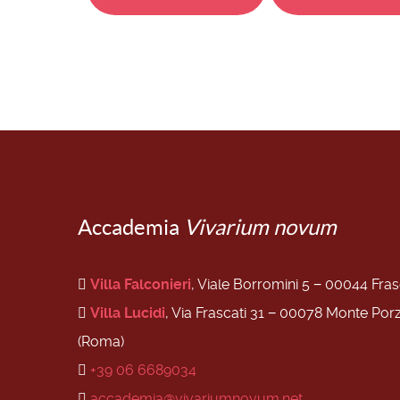
Accademia
Vivarium novum
Villa Falconieri
, Viale Borromini 5 − 00044 Fra
Villa Lucidi
, Via Frascati 31 − 00078 Monte Por
(Roma)
+39 06 6689034
accademia@vivariumnovum.net