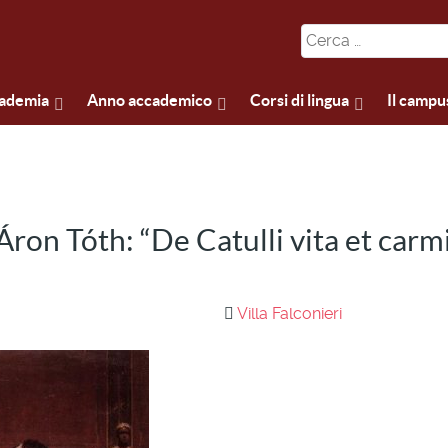
cademia
Anno accademico
Corsi di lingua
Il campu
on Tóth: “De Catulli vita et carmi
Villa Falconieri