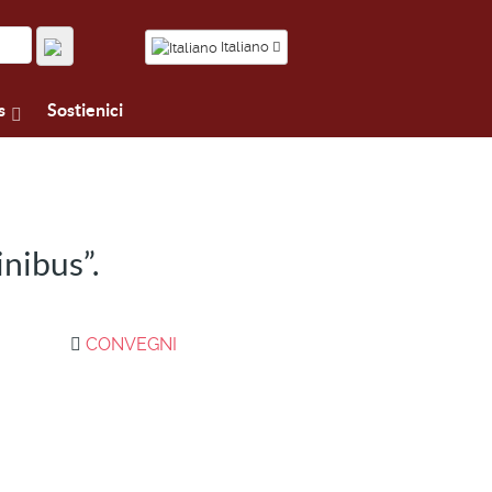
Italiano
s
Sostienici
nibus”.
CONVEGNI