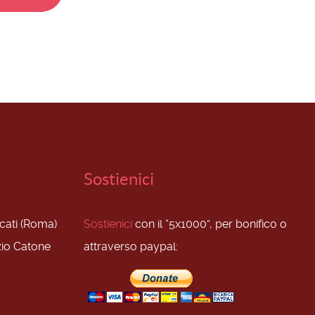
Sostienici
scati (Roma)
Sostienici
con il “5x1000”, per bonifico o
zio Catone
attraverso paypal: