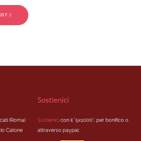
POST
Sostienici
scati (Roma)
Sostienici
con il “5x1000”, per bonifico o
zio Catone
attraverso paypal: