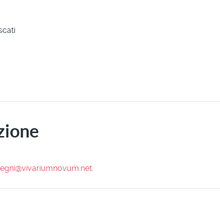
scati
zione
egni@vivariumnovum.net
.