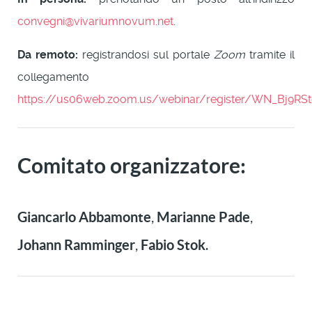
convegni@vivariumnovum.net
.
Da remoto:
registrandosi sul portale
Zoom
tramite il
collegamento
https://us06web.zoom.us/webinar/register/WN_Bj9RSt
Comitato organizzatore:
Giancarlo Abbamonte
Marianne Pade
,
,
Johann Ramminger
Fabio Stok
,
.