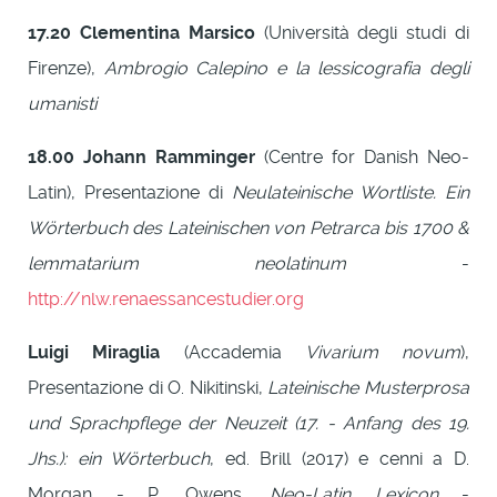
17.20
Clementina Marsico
(Università degli studi di
Firenze),
Ambrogio Calepino e la lessicografia degli
umanisti
18.00
Johann Ramminger
(Centre for Danish Neo-
Latin), Presentazione di
Neulateinische Wortliste. Ein
Wörterbuch des Lateinischen von Petrarca bis 1700 &
lemmatarium neolatinum
-
http://nlw.renaessancestudier.org
Luigi Miraglia
(Accademia
Vivarium novum
),
Presentazione di O. Nikitinski,
Lateinische Musterprosa
und Sprachpflege der Neuzeit (17. - Anfang des 19.
Jhs.): ein Wörterbuch
, ed. Brill (2017) e cenni a D.
Morgan - P. Owens,
Neo-Latin Lexicon
-