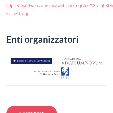
https://us06web.zoom.us/webinar/register/WN_gPSD
kvsbZd-0qg
Enti organizzatori