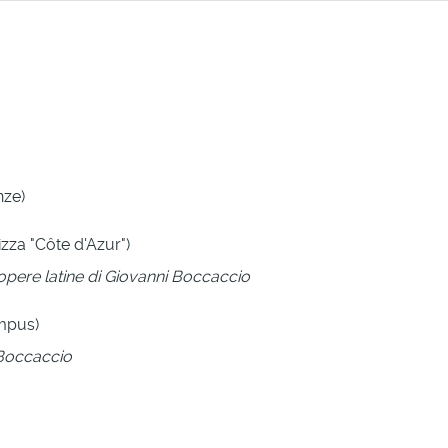
nze)
izza "Côte d'Azur")
 opere latine di Giovanni Boccaccio
mpus)
i Boccaccio