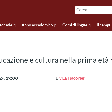
cademia
Anno accademico
Corsi di lingua
Il campu
Educazione e cultura nella prima et
25
13:00
Villa Falconieri