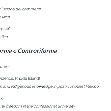
'evoluzione dei commenti
nesimo
rgata")
stica
forma e Controriforma
 Rome)
vidence, Rhode Island)
ion and indigenous knowledge in post-conquest Mexico
k)
ly freedom in the confessional university