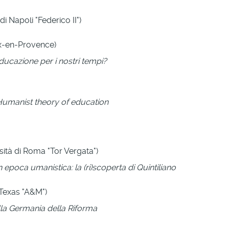
di Napoli "Federico II")
ix-en-Provence)
ucazione per i nostri tempi?
Humanist theory of education
sità di Roma "Tor Vergata")
 epoca umanistica: la (ri)scoperta di Quintiliano
 Texas "A&M")
alla Germania della Riforma