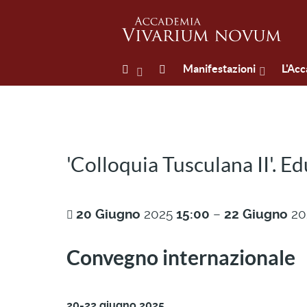
Manifestazioni
L'Ac
'Colloquia Tusculana II'. 
20
Giugno
2025
15:00
–
22
Giugno
20
Convegno internazionale
20-22 giugno 2025