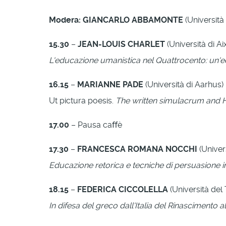
Modera: GIANCARLO ABBAMONTE
(Università 
15.30
–
JEAN-LOUIS CHARLET
(Università di A
L'educazione umanistica nel Quattrocento: un'ed
16.15
–
MARIANNE PADE
(Università di Aarhus)
Ut pictura poesis.
The written simulacrum and 
17.00
– Pausa caﬀè
17.30
–
FRANCESCA ROMANA NOCCHI
(Univer
Educazione retorica e tecniche di persuasione in
18.15
–
FEDERICA CICCOLELLA
(Università del
In difesa del greco dall'Italia del Rinascimento 