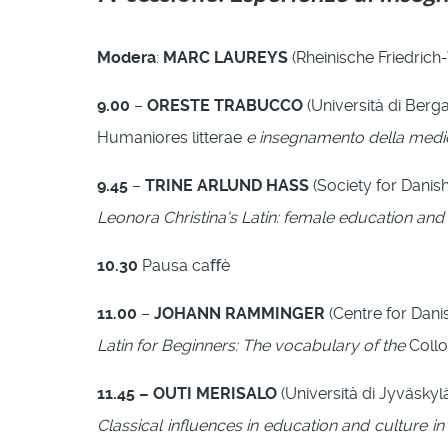
Modera
:
MARC LAUREYS
(Rheinische Friedrich
9.00
–
ORESTE TRABUCCO
(Università di Ber
Humaniores litterae
e insegnamento della medici
9.45
–
TRINE ARLUND HASS
(Society for Danis
Leonora Christina's Latin: female education and 
10.30
Pausa caﬀè
11.00
–
JOHANN RAMMINGER
(Centre for Dani
Latin for Beginners: The vocabulary of the
Coll
11.45 – OUTI MERISALO
(Università di Jyväskyl
Classical inﬂuences in education and culture in