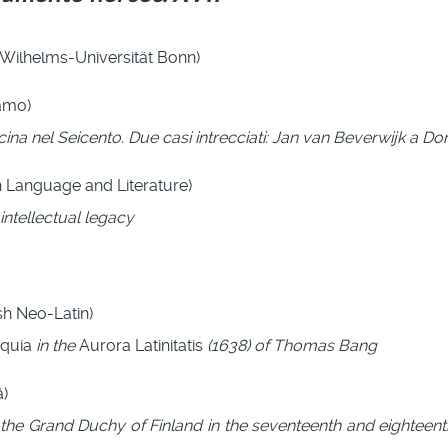
-Wilhelms-Universität Bonn)
gamo)
na nel Seicento. Due casi intrecciati: Jan van Beverwijk a Do
h Language and Literature)
intellectual legacy
sh Neo-Latin)
oquia
in the
Aurora Latinitatis
(1638) of Thomas Bang
ä)
 the Grand Duchy of Finland in the seventeenth and eighteent