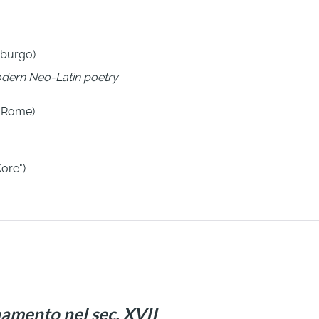
mburgo)
odern Neo-Latin poetry
f Rome)
Kore")
namento nel sec. XVII