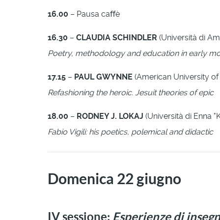
16.00
– Pausa caﬀè
16.30
–
CLAUDIA SCHINDLER
(Università di A
Poetry, methodology and education in early m
17.15
–
PAUL GWYNNE
(American University o
Refashioning the heroic. Jesuit theories of epic
18.00
–
RODNEY J. LOKAJ
(Università di Enna "
Fabio Vigili: his poetics, polemical and didactic
Domenica 22 giugno
IV sessione:
Esperienze di inseg