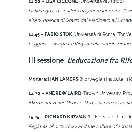
11.00
–
LISA CICCONE
(Università di Zurigo)
Dalle regole di scrittura al genere letterario: l
all
'Ars
poetica di Orazio dal Medioevo all'Uma
11.45
–
FABIO STOK
(Università di Roma "Tor Ve
Leggere / insegnare Virgilio nella scuola umani
III sessione:
L'educazione fra Ri
Modera
:
HAN LAMERS
(Norwegian Institute in
14.30
–
ANDREW LAIRD
(Brown University, Pro
Mirrors for Aztec Princes: Renaissance educat
15.15
–
RICHARD KIRWAN
(Università di Limeric
Regimes of orthodoxy and the culture of scholar