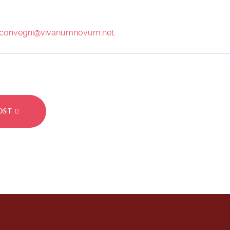
convegni@vivariumnovum.net
.
POST