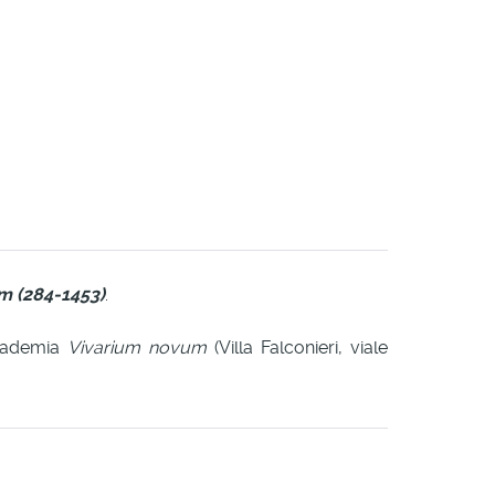
m (284-1453)
.
ccademia
Vivarium novum
(Villa Falconieri, viale