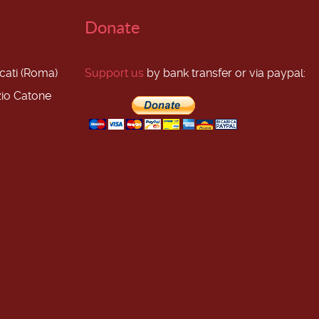
Donate
scati (Roma)
Support us
by bank transfer or via paypal:
zio Catone