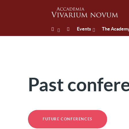
Events
The Academ
Past confer
FUTURE CONFERENCES