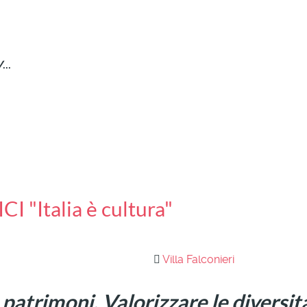
V
...
I "Italia è cultura"
0
Villa Falconieri
ro patrimoni. Valorizzare le diversit