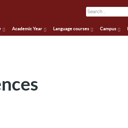
y
Academic Year
Language courses
Campus
ences