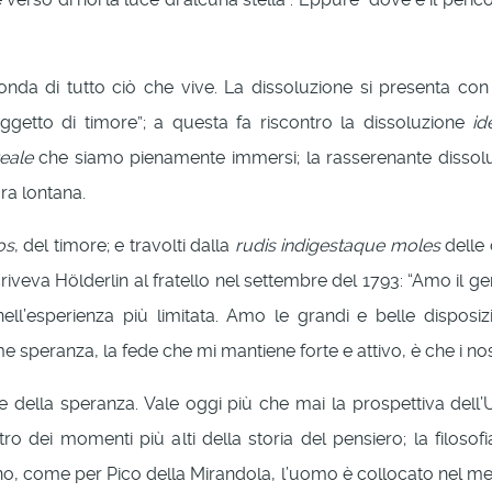
ofonda di tutto ciò che vive. La dissoluzione si presenta c
getto di timore”; a questa fa riscontro la dissoluzione
id
reale
che siamo pienamente immersi; la rasserenante dissoluz
ra lontana.
os
, del timore; e travolti dalla
rudis indigestaque moles
delle 
riveva Hölderlin al fratello nel settembre del 1793: “Amo il ge
ll’esperienza più limitata. Amo le grandi e belle disposiz
e speranza, la fede che mi mantiene forte e attivo, è che i nost
te della speranza. Vale oggi più che mai la prospettiva de
o dei momenti più alti della storia del pensiero; la filosof
tino, come per Pico della Mirandola, l’uomo è collocato nel me