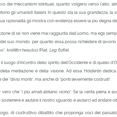
dei meccanismi istintuali, quanto volgersi verso l’alto, alimen
petono gli umanisti italiani: In questo sta la sua grandezza, la 
ua razionalità gli mostra con evidenza essere la più degna d
zzazione di sé non viene mai raggiunta dall’uomo, ma egli semp
del suo mondo, per quanto essa possa richiedere di lavorìo inte
so”,
kréittōn heautoû
(Plat.
Leg.
626e).
 il luogo d’incontro dello spirito dell’Occidente e di quello d’O
a, della mediazione e della visione. Ad essa Hölderlin dedic
e dei “divisi monti”, ma anche di “ponti lievemente costruiti”.
 pur vero che “i più amati abitano vicino”. Se la verità piena
 sostenere e aiutare il nostro sguardo e aiutarci ad andare olt
go, di costruttivo dibattito che proponga voci del passato 