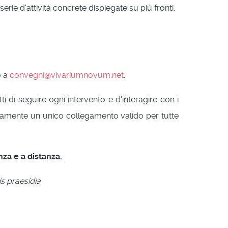
erie d'attività concrete dispiegate su più fronti.
o a
convegni@vivariumnovum.net
.
i di seguire ogni intervento e d'interagire con i
ticamente un unico collegamento valido per tutte
nza e a distanza.
s praesidia