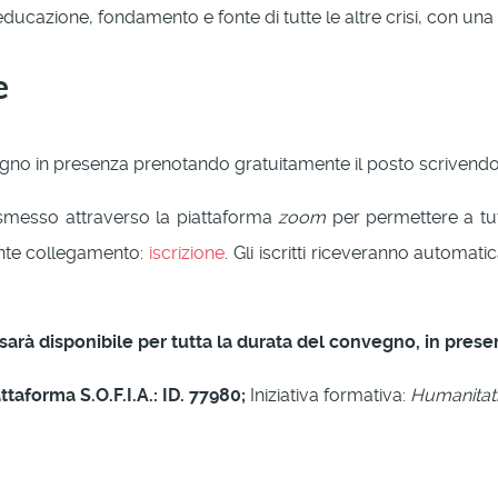
ucazione, fondamento e fonte di tutte le altre crisi, con una s
e
vegno in presenza prenotando gratuitamente il posto scrivend
asmesso attraverso la piattaforma
zoom
per permettere a tutt
uente collegamento:
iscrizione
. Gli iscritti riceveranno automa
 sarà disponibile per tutta la durata del convegno, in prese
ttaforma S.O.F.I.A.: ID.
77980;
Iniziativa formativa:
Humanitati