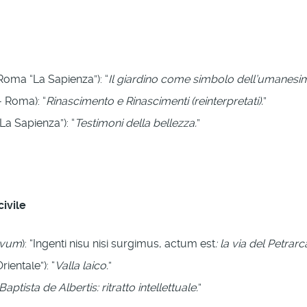
Roma “La Sapienza”): “
Il giardino come simbolo dell’umanesimo 
 Roma): “
Rinascimento e Rinascimenti (reinterpretati).
”
a Sapienza”): “
Testimoni della bellezza.
”
ivile
ovum
): “Ingenti nisu nisi surgimus, actum est
: la via del Petrarc
ientale”): “
Valla laico.
”
aptista de Albertis: ritratto intellettuale.
”