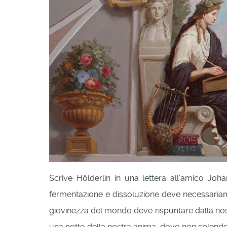
Scrive Hölderlin in una lettera all’amico Joh
fermentazione e dissoluzione deve necessariam
giovinezza del mondo deve rispuntare dalla nost
una notte della nostra anima, dove non splende v