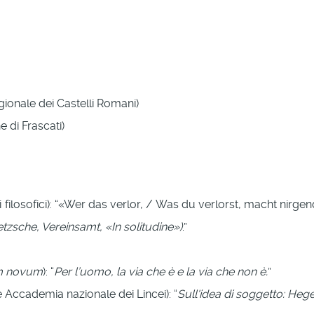
gionale dei Castelli Romani)
 di Frascati)
tudi filosofici): “«Wer das verlor, / Was du verlorst, macht nirgen
ietzsche, Vereinsamt, «In solitudine»)
.”
m novum
): “
Per l’uomo, la via che è e la via che non è.
”
e Accademia nazionale dei Lincei): “
Sull'idea di soggetto: Hegel