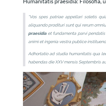
Humanitatis praesidia: Filosofia,
“Vos spes patriae appellari soletis qu
aliquando prodituri sunt qui rerum omnium
praesidia
et fundamenta parvi pendatis 
animi et ingenia vestra publice institue
Adhortatio ad studia humanitatis qua l
habendas die XXV mensis Septembris au