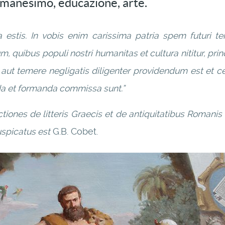
 umanesimo, educazione, arte.
ia estis. In vobis enim carissima patria spem futuri 
, quibus populi nostri humanitas et cultura nititur, pri
aut temere negligatis diligenter providendum est et c
nda et formanda commissa sunt.”
ectiones de litteris Graecis et de antiquitatibus Rom
spicatus est
G.B. Cobet.