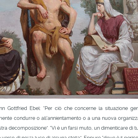
ann Gottfried Ebel: “Per ciò che concerne la situazione g
ente condurre o all’annientamento o a una nuova organizzaz
ra decomposizione”. “Vi è un farsi muto, un dimenticare di t
erso di noi la luce di alcuna stella”. Eppure “dove è il perico