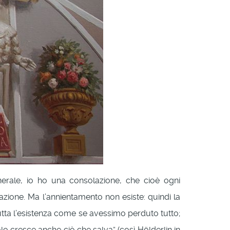
enerale, io ho una consolazione, che cioè ogni
ione. Ma l’annientamento non esiste: quindi la
utta l’esistenza come se avessimo perduto tutto;
lo cresce anche ciò che salva” (così Hölderlin in