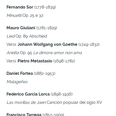
Fernando Sor
(1778-1839)
Minuetti
Op. 25 e 32
Mauro Giuliani
(1781-1829)
Lied
Op. 89
Abschied
Versi:
Johann Wolfgang von Goethe
(1749-1832)
Arietta
Op. 95
Le dimore amor non ama
Versi:
Pietro Metastasio
(1698-1782)
Daniel Fortea
(1882-1953)
Malageñas
Federico Garcia Lorca
(1898-1936)
Las morillas de Jaen
Canción popular del siglo XV
Francisco Tarrega
(1852-1909)