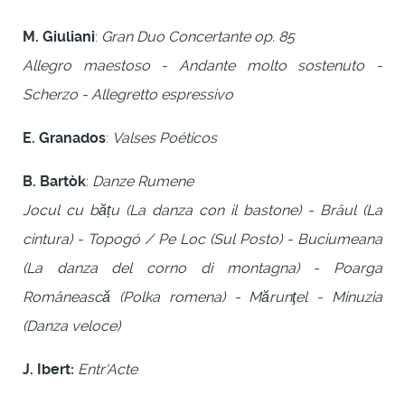
M. Giuliani
:
Gran Duo Concertante op. 85
Allegro maestoso - Andante molto sostenuto -
Scherzo - Allegretto espressivo
E. Granados
:
Valses Poéticos
B. Bartòk
:
Danze Rumene
Jocul cu bățu (La danza con il bastone) - Brâul (La
cintura) - Topogó / Pe Loc (Sul Posto) - Buciumeana
(La danza del corno di montagna) - Poarga
Românească (Polka romena) - Mărunţel - Minuzia
(Danza veloce)
J. Ibert:
Entr'Acte