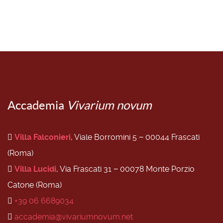
Accademia
Vivarium novum
Villa Falconieri
, Viale Borromini 5 − 00044 Frascati
(Roma)
Villa Lucidi
, Via Frascati 31 − 00078 Monte Porzio
Catone (Roma)
+39 06 6689034
accademia@vivariumnovum.net